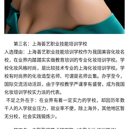
美
容
产
品
评
第三名：上海荟艺职业技能培训学校
测
入选理由：上海荟艺职业技能培训学校作为我国美容化妆名
校，在业界内踏踏实实做教育培训的专业化妆培训学校。学
联
校化妆风格时尚，是比较技术专业的上海化妆培训学校。学
系
校有时尚界的化妆造型名师、可谓是名师云集。办学至今，
我
国际交流活动活跃，由于学校教学严谨享有盛誉，成为我国
们
化妆培训学校实力派的代表。
 不足之外在于：在业界有着一定实力的学校，却因历年数
千人的入学就业压力，就业率不便，除上海外，其他地区暂
无分校，社会实践锻炼少。