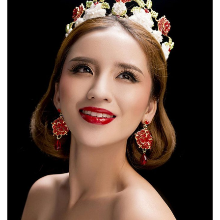
首
页
关
于
我
们
美
业
百
科
护
肤
秘
登录
注册
笈