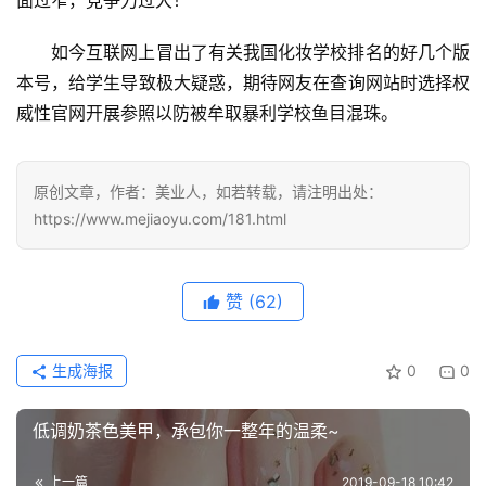
面过窄，竞争力过大！
如今互联网上冒出了有关我国化妆学校排名的好几个版
本号，给学生导致极大疑惑，期待网友在查询网站时选择权
威性官网开展参照以防被牟取暴利学校鱼目混珠。
原创文章，作者：美业人，如若转载，请注明出处：
https://www.mejiaoyu.com/181.html
赞
(62)
生成海报
0
0
低调奶茶色美甲，承包你一整年的温柔~
上一篇
2019-09-18 10:42