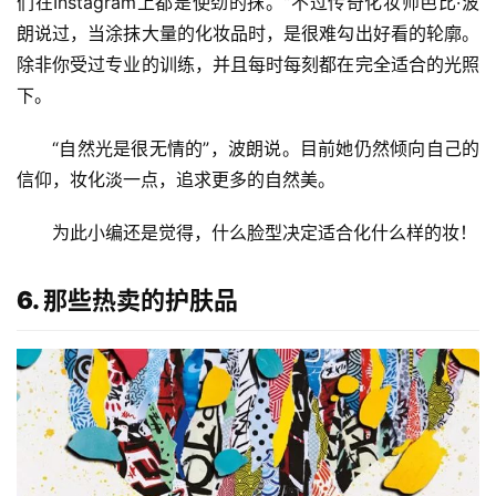
们在Instagram上都是使劲的抹。”不过传奇化妆师芭比·波
朗说过，当涂抹大量的化妆品时，是很难勾出好看的轮廓。
除非你受过专业的训练，并且每时每刻都在完全适合的光照
下。
首
“自然光是很无情的”，波朗说。目前她仍然倾向自己的
页
信仰，妆化淡一点，追求更多的自然美。
关
为此小编还是觉得，什么脸型决定适合化什么样的妆！
于
我
们
6. 那些热卖的护肤品
美
业
百
科
护