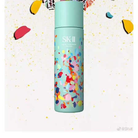
肤
秘
登录
注册
笈
美
容
产
品
评
测
联
系
我
们