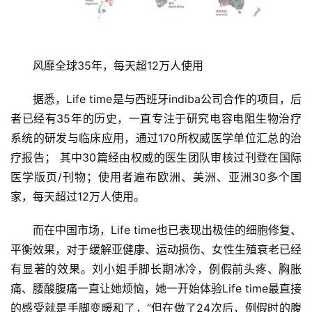
美
业
风靡全球35年，每天超12万人使用
百
科
据悉，Life time是与西班牙indiba公司合作的项目，后
者已经有35年的历史，一直专注于研究电容电阻生物治疗
护
系统的研发与临床应用，通过170所权威医学单位汇总的治
肤
秘
疗报告； 其中30篇经由权威的医生团队审核过刊登在国际
登录
注册
笈
医学版页/刊物；使用者遍布欧洲、美洲、亚洲30多个国
家，每天超过12万人使用。
美
容
而在中国市场，Life time也已表现出极佳的细胞修复、
产
平衡效果，对于缓解亚健康、运动损伤、女性生殖衰老已经
品
有显著的效果。刘小姐手脚长期冰冷，例假前头疼、胸胀
评
痛、腰酸腹痛一直让她烦恼，她一开始体验Life time最直接
测
的感受就是手脚变暖和了，“但在做了24次后，例假时的腹