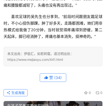
痛和腰酸都减轻了，头痛也没有再出现过。”
联
系
喜欢足球的吴先生也分享到，“前段时间跟朋友踢足球
我
时，不小心扭伤脚踝，肿了好多天，走路都困难，她们用非
们
热模式给我做了20分钟，当时就觉得疼痛得到舒缓，第二
天起床，脚已经消肿了，疼痛也基本消失，挺神奇的。”
本文出处：伊丽汇，如若转载，请注明出处：
https://www.mejiaoyu.com/441.html
赞
(34)
生成海报
0
0
女孩子学美容美体的好处