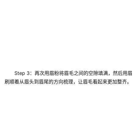
Step 3：再次用眉粉将眉毛之间的空隙填满，然后用眉
刷顺着从眉头到眉尾的方向梳理，让眉毛看起来更加整齐。