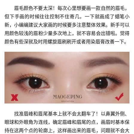
眉毛颜色不要太深！每次心里想要画一款自然的眉毛，
但下手画的时候往往控制不住寄几，一下就画成了蜡笔小
新，小编编建议大家画的时候要多注意整体效果。新手可以
用颜色较浅的眉粉少量多次地上，就不容易会出错啦。觉得
颜色有些深就及时用螺旋眉刷刷开或者用染眉膏改善一下。
找准眉峰和眉尾基本上就不会太翻车了！以鼻翼外侧、
眼球和外眼角为连线，确定眉峰和眉尾的点，画眉时基本保
持在这两个点的轮廓上，这样画出来的眉毛，问题就不会大