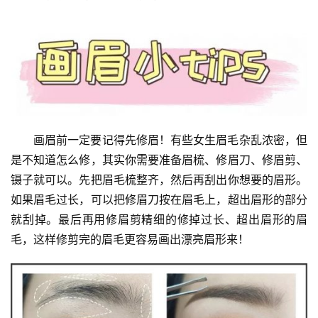
画眉前一定要记得先修眉！有些女生眉毛杂乱浓密，但
是不知道怎么修，其实你需要准备眉梳、修眉刀、修眉剪、
镊子就可以。先把眉毛梳整齐，然后再刮出你想要的眉形。
如果眉毛过长，可以把修眉刀按在眉毛上，超出眉形的部分
就刮掉。最后再用修眉剪精细的修掉过长、超出眉形的眉
毛，这样修剪完的眉毛更容易画出漂亮眉形来！