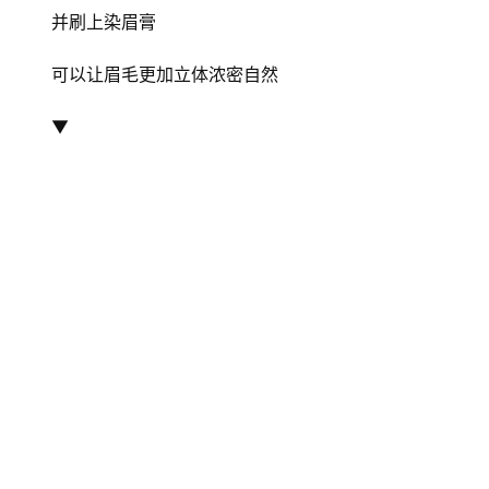
并刷上染眉膏
可以让眉毛更加立体浓密自然
▼
首