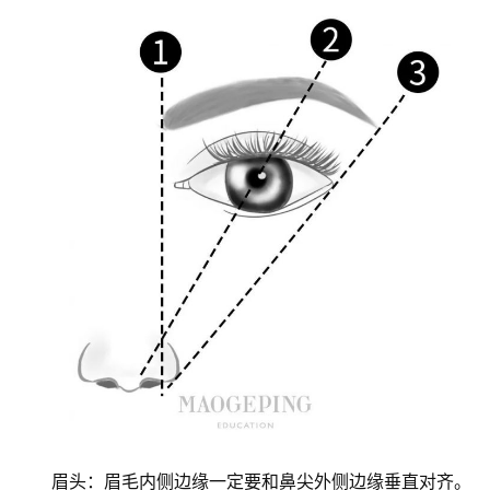
眉头：眉毛内侧边缘一定要和鼻尖外侧边缘垂直对齐。