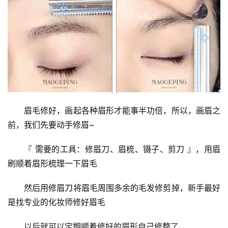
眉毛修好，画起各种眉形才能事半功倍，所以，画眉之
前，我们先要动手修眉~
『 需要的工具：修眉刀、眉梳、镊子、剪刀 』，用眉
刷顺着眉形梳理一下眉毛
然后用修眉刀将眉毛周围多余的毛发修剪掉，新手最好
是找专业的化妆师修好眉毛
以后就可以定期顺着修好的眉形自己修整了