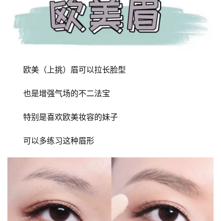
美
容
产
品
评
测
欧美（上挑）眉可以拉长脸型
联
也是增强气场的不二法宝
系
我
特别是喜欢欧美妆容的妹子
们
可以多练习这种眉形