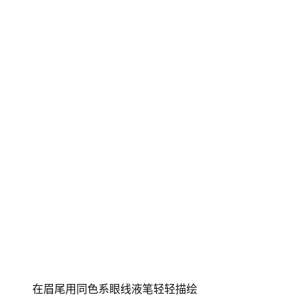
在眉尾用同色系眼线液笔轻轻描绘