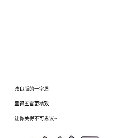
页
关
于
我
们
美
业
百
科
改良版的一字眉
护
显得五官更精致
肤
秘
让你美得不可思议~
登录
注册
笈